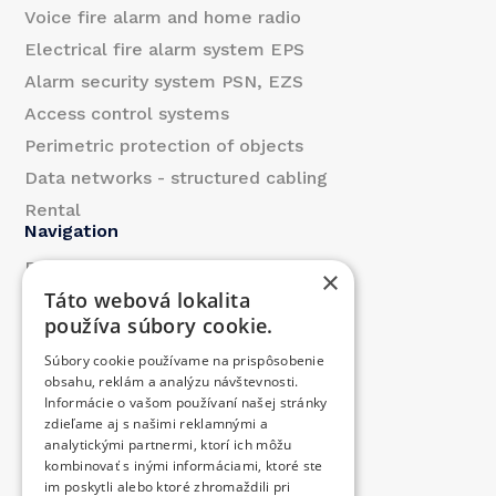
Voice fire alarm and home radio
Electrical fire alarm system EPS
Alarm security system PSN, EZS
Access control systems
Perimetric protection of objects
Data networks - structured cabling
Rental
Navigation
References
×
Táto webová lokalita
About us
používa súbory cookie.
Blog
Súbory cookie používame na prispôsobenie
Contact
obsahu, reklám a analýzu návštevnosti.
Products
Informácie o vašom používaní našej stránky
zdieľame aj s našimi reklamnými a
We contributed
analytickými partnermi, ktorí ich môžu
Job offer
kombinovať s inými informáciami, ktoré ste
Contact
im poskytli alebo ktoré zhromaždili pri