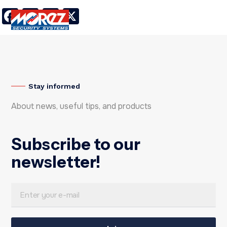
Facebook
LinkedIn
Twitter
X
Stay informed
About news, useful tips, and products
Subscribe to our
newsletter!
E
E
m
m