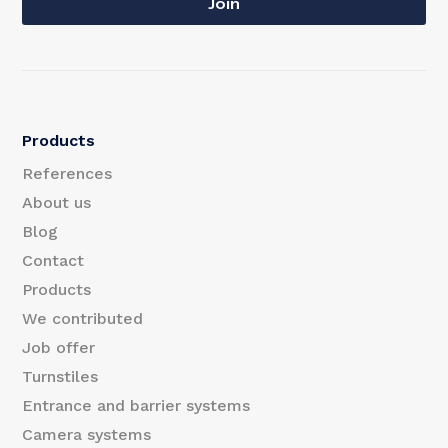
a
Join
a
i
i
l
l
*
Products
*
References
About us
Blog
Contact
Products
We contributed
Job offer
Turnstiles
Entrance and barrier systems
Camera systems