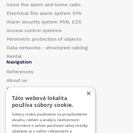
l
Voice fire alarm and home radio
Electrical fire alarm system EPS
Alarm security system PSN, EZS
Access control systems
Perimetric protection of objects
Data networks - structured cabling
Rental
Navigation
References
About us
Blog
×
Táto webová lokalita
Contact
používa súbory cookie.
Products
Súbory cookie používame na prispôsobenie
We contributed
obsahu, reklám a analýzu návštevnosti.
Job offer
Informácie o vašom používaní našej stránky
Contact
zdieľame aj s našimi reklamnými a