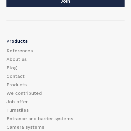
a
Join
a
i
i
l
l
E
Products
m
References
a
About us
Blog
i
Contact
l
Products
E
We contributed
m
Job offer
Turnstiles
a
Entrance and barrier systems
i
Camera systems