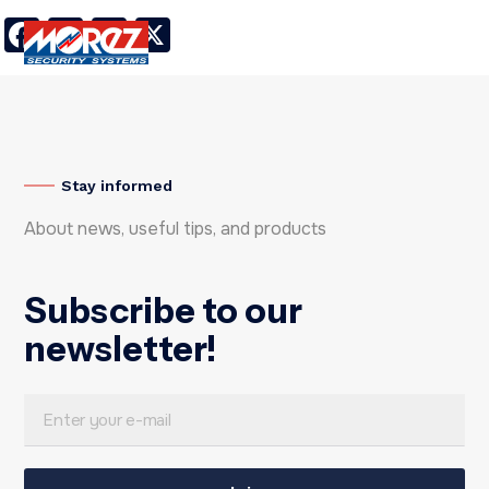
Facebook
LinkedIn
Twitter
X
Stay informed
About news, useful tips, and products
Subscribe to our
newsletter!
E
E
m
m