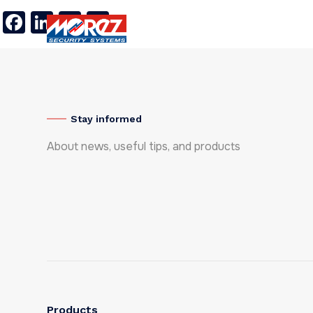
Facebook
LinkedIn
Twitter
X
Products
References
Ab
Stay informed
About news, useful tips, and products
Products