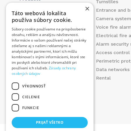
Turnstiles
×
References
Entrance and b
Táto webová lokalita
About us
Camera syste
používa súbory cookie.
Blog
Voice fire ala
Súbory cookie používame na prispôsobenie
Contact
obsahu, reklám a analýzu návštevnosti.
Electrical fire
Informácie o vašom používaní našej stránky
Products
Alarm security
zdieľame aj s našimi reklamnými a
We contributed
analytickými partnermi, ktorí ich môžu
Access control
kombinovať s inými informáciami, ktoré ste
Job offer
Perimetric prot
im poskytli alebo ktoré zhromaždili pri
používaní ich služieb.
Zásady ochrany
Data networks 
osobných údajov
Rental
VÝKONNOSŤ
CIELENIE
FUNKCIE
©
2026
. All rights reserved.
PRIJAŤ VŠETKO