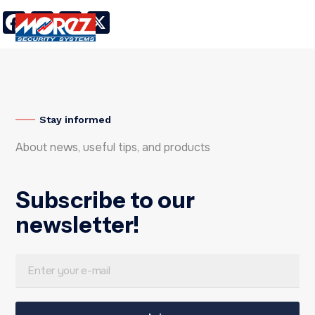
Facebook
LinkedIn
Twitter
X
Stay informed
About news, useful tips, and products
Subscribe to our
newsletter!
E
E
m
m