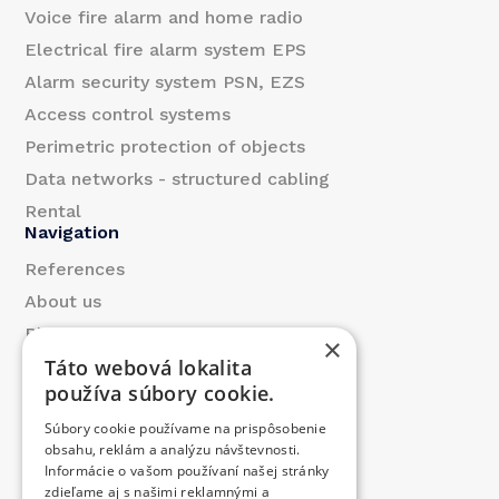
l
Voice fire alarm and home radio
Electrical fire alarm system EPS
Alarm security system PSN, EZS
Access control systems
Perimetric protection of objects
Data networks - structured cabling
Rental
Navigation
References
About us
Blog
×
Táto webová lokalita
Contact
používa súbory cookie.
Products
Súbory cookie používame na prispôsobenie
We contributed
obsahu, reklám a analýzu návštevnosti.
Job offer
Informácie o vašom používaní našej stránky
Contact
zdieľame aj s našimi reklamnými a