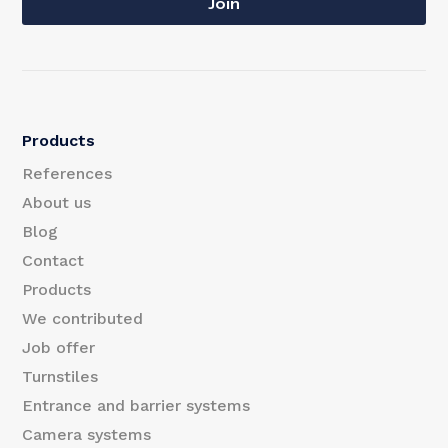
a
Join
a
i
i
l
l
E
Products
m
References
a
About us
Blog
i
Contact
l
Products
E
We contributed
m
Job offer
Turnstiles
a
Entrance and barrier systems
i
Camera systems