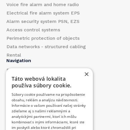
Voice fire alarm and home radio
Electrical fire alarm system EPS
Alarm security system PSN, EZS
Access control systems
Perimetric protection of objects
Data networks - structured cabling
Rental
Navigation
References
×
Táto webová lokalita
About us
používa súbory cookie.
Blog
Súbory cookie používame na prispôsobenie
Contact
obsahu, reklám a analýzu návštevnosti.
Products
Informácie o vašom používaní našej stránky
zdieľame aj s našimi reklamnými a
We contributed
analytickými partnermi, ktorí ich môžu
Job offer
kombinovať s inými informáciami, ktoré ste
Contact
im poskytli alebo ktoré zhromaždili pri