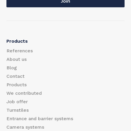
a
Join
m
i
a
l
i
l
Products
E
References
m
About us
Blog
a
Contact
i
Products
l
We contributed
Job offer
Turnstiles
Entrance and barrier systems
Camera systems