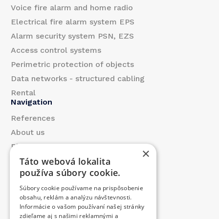
Voice fire alarm and home radio
Electrical fire alarm system EPS
Alarm security system PSN, EZS
Access control systems
Perimetric protection of objects
Data networks - structured cabling
Rental
Navigation
References
About us
Blog
×
Táto webová lokalita
Contact
používa súbory cookie.
Products
Súbory cookie používame na prispôsobenie
We contributed
obsahu, reklám a analýzu návštevnosti.
Job offer
Informácie o vašom používaní našej stránky
Contact
zdieľame aj s našimi reklamnými a