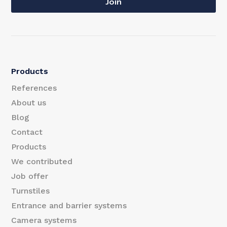
a
Join
a
i
i
l
l
*
Products
E
References
m
About us
Blog
a
Contact
i
Products
l
We contributed
Job offer
Turnstiles
Entrance and barrier systems
Camera systems