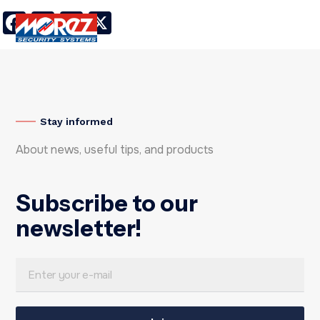
Facebook
LinkedIn
Twitter
X
Stay informed
About news, useful tips, and products
Subscribe to our
newsletter!
E
E
m
m