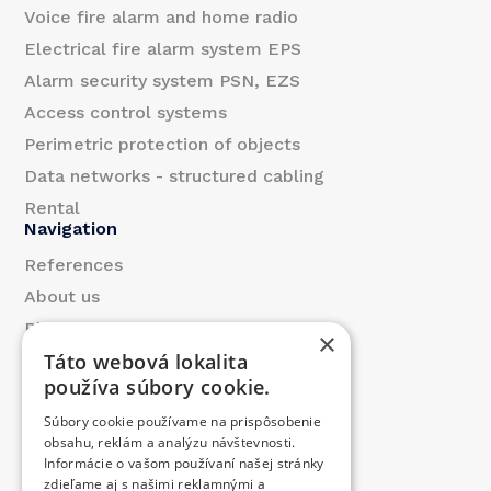
l
Voice fire alarm and home radio
Electrical fire alarm system EPS
Alarm security system PSN, EZS
Access control systems
Perimetric protection of objects
Data networks - structured cabling
Rental
Navigation
References
About us
Blog
×
Táto webová lokalita
Contact
používa súbory cookie.
Products
Súbory cookie používame na prispôsobenie
We contributed
obsahu, reklám a analýzu návštevnosti.
Job offer
Informácie o vašom používaní našej stránky
Contact
zdieľame aj s našimi reklamnými a