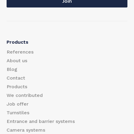
a
Join
a
i
i
l
l
E
Products
m
References
a
About us
Blog
i
Contact
l
Products
E
We contributed
m
Job offer
Turnstiles
a
Entrance and barrier systems
i
Camera systems