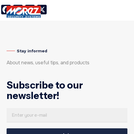
Facebook
LinkedIn
Twitter
X
Stay informed
About news, useful tips, and products
Subscribe to our
newsletter!
E
E
m
m