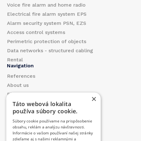
Voice fire alarm and home radio
Electrical fire alarm system EPS
Alarm security system PSN, EZS
Access control systems
Perimetric protection of objects
Data networks - structured cabling
Rental
Navigation
References
About us
Blog
×
Táto webová lokalita
Contact
používa súbory cookie.
Products
Súbory cookie používame na prispôsobenie
We contributed
obsahu, reklám a analýzu návštevnosti.
Job offer
Informácie o vašom používaní našej stránky
Contact
zdieľame aj s našimi reklamnými a