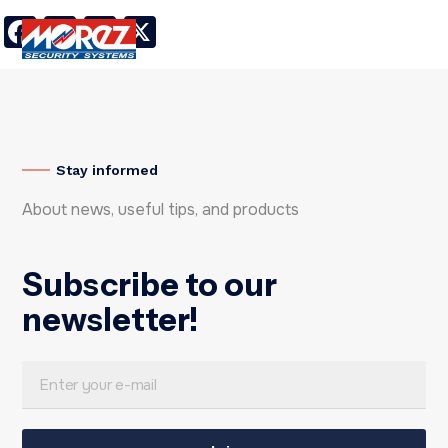
Facebook
LinkedIn
Twitter
X
Stay informed
About news, useful tips, and products
Subscribe to our
newsletter!
E
E
m
m