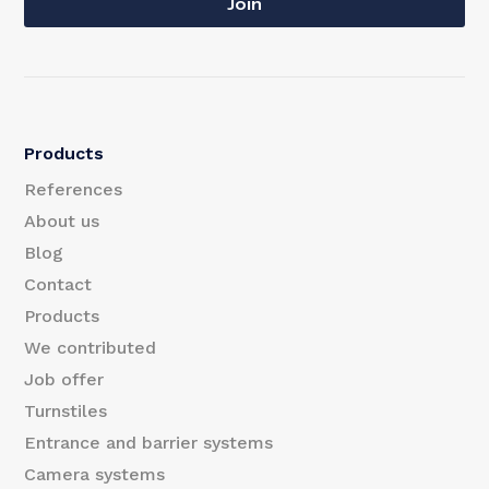
a
Join
a
i
i
l
l
*
Products
E
References
m
About us
Blog
a
Contact
i
Products
l
We contributed
Job offer
Turnstiles
Entrance and barrier systems
Camera systems