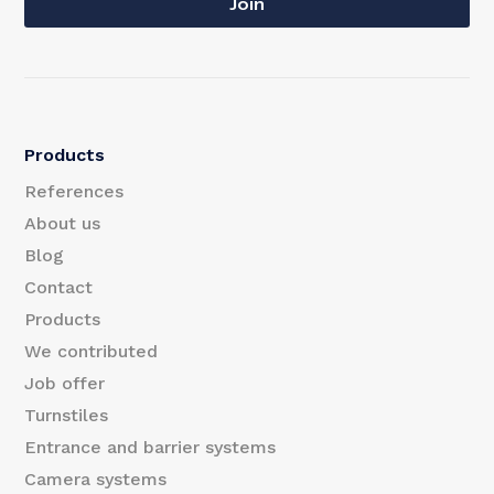
a
Join
a
i
i
l
l
E
Products
m
References
a
About us
Blog
i
Contact
l
Products
E
We contributed
m
Job offer
Turnstiles
a
Entrance and barrier systems
i
Camera systems