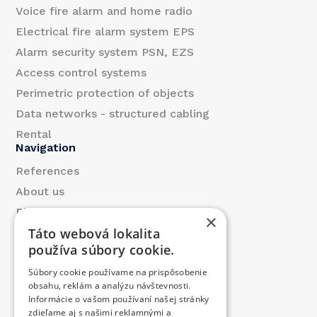
l
Voice fire alarm and home radio
Electrical fire alarm system EPS
Alarm security system PSN, EZS
Access control systems
Perimetric protection of objects
Data networks - structured cabling
Rental
Navigation
References
About us
Blog
×
Táto webová lokalita
Contact
používa súbory cookie.
Products
Súbory cookie používame na prispôsobenie
We contributed
obsahu, reklám a analýzu návštevnosti.
Job offer
Informácie o vašom používaní našej stránky
Contact
zdieľame aj s našimi reklamnými a