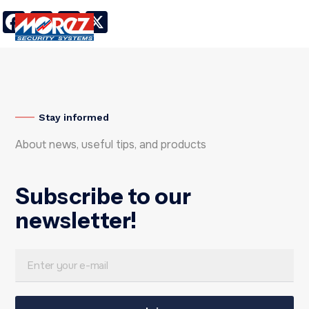
Facebook
LinkedIn
Twitter
X
Stay informed
About news, useful tips, and products
Subscribe to our
newsletter!
E
E
m
m