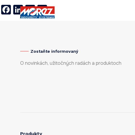
Facebook
LinkedIn
Twitter
X
Produkty
Referencie
O 
Zostaňte informovaný
O novinkách, užitočných radách a produktoch
Produkty