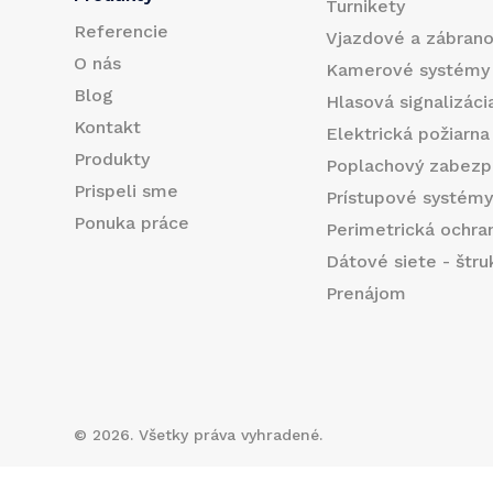
Turnikety
Referencie
Vjazdové a zábran
O nás
Kamerové systémy
Blog
Hlasová signalizáci
Kontakt
Elektrická požiarna
Produkty
Poplachový zabezp
Prispeli sme
Prístupové systém
Ponuka práce
Perimetrická ochra
Dátové siete - štr
Prenájom
©
2026
. Všetky práva vyhradené.