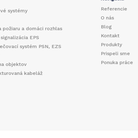
i
Referencie
ové systémy
l
O nás
E
Blog
a požiaru a domáci rozhlas
m
Kontakt
 signalizácia EPS
Produkty
ečovací systém PSN, EZS
a
Prispeli sme
y
i
Ponuka práce
na objektov
l
ukturovaná kabeláž