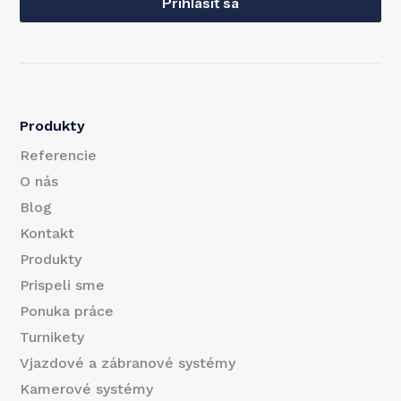
a
Prihlásiť sa
*
i
l
Produkty
Referencie
O nás
Blog
Kontakt
Produkty
Prispeli sme
Ponuka práce
Turnikety
Vjazdové a zábranové systémy
Kamerové systémy