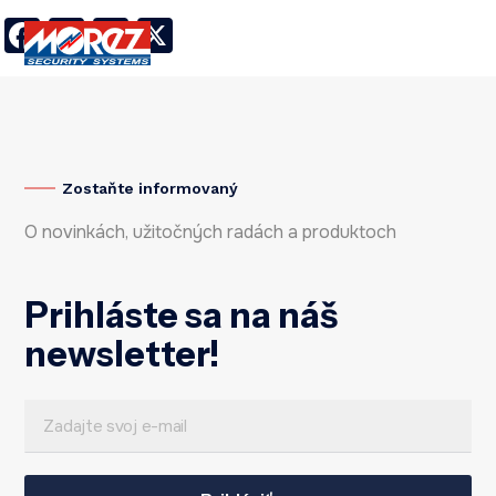
Facebook
LinkedIn
Twitter
X
Zostaňte informovaný
O novinkách, užitočných radách a produktoch
Prihláste sa na náš
newsletter!
E
*
m
*