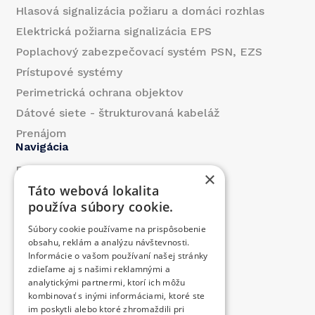
Hlasová signalizácia požiaru a domáci rozhlas
Elektrická požiarna signalizácia EPS
Poplachový zabezpečovací systém PSN, EZS
Prístupové systémy
Perimetrická ochrana objektov
Dátové siete - štrukturovaná kabeláž
Prenájom
Navigácia
Referencie
×
Táto webová lokalita
O nás
používa súbory cookie.
Blog
Súbory cookie používame na prispôsobenie
Kontakt
obsahu, reklám a analýzu návštevnosti.
Produkty
Informácie o vašom používaní našej stránky
zdieľame aj s našimi reklamnými a
Prispeli sme
analytickými partnermi, ktorí ich môžu
Ponuka práce
kombinovať s inými informáciami, ktoré ste
Kontakt
im poskytli alebo ktoré zhromaždili pri