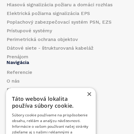
Hlasová signalizácia požiaru a domáci rozhlas
Elektrická požiarna signalizácia EPS
Poplachový zabezpečovací systém PSN, EZS
Prístupové systémy
Perimetrická ochrana objektov
Dátové siete - štrukturovaná kabeláž
Prenájom
Navigácia
Referencie
O nás
Blog
×
Táto webová lokalita
Kontakt
používa súbory cookie.
Produkty
Súbory cookie používame na prispôsobenie
Prispeli sme
obsahu, reklám a analýzu návštevnosti.
Ponuka práce
Informácie o vašom používaní našej stránky
Kontakt
zdieľame aj s našimi reklamnými a