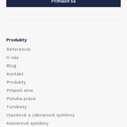
a
Prihlásiť sa
m
i
a
l
i
l
Produkty
*
Referencie
O nás
Blog
Kontakt
Produkty
Prispeli sme
Ponuka práce
Turnikety
Vjazdové a zábranové systémy
Kamerové systémy