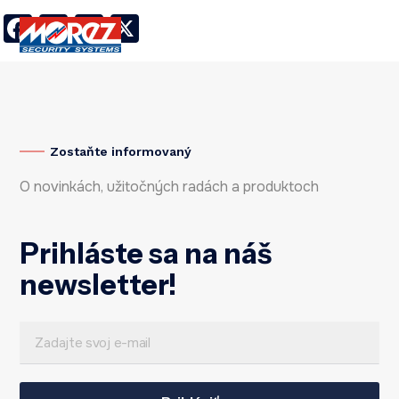
Facebook
LinkedIn
Twitter
X
Zostaňte informovaný
O novinkách, užitočných radách a produktoch
Prihláste sa na náš
newsletter!
E
*
m
E