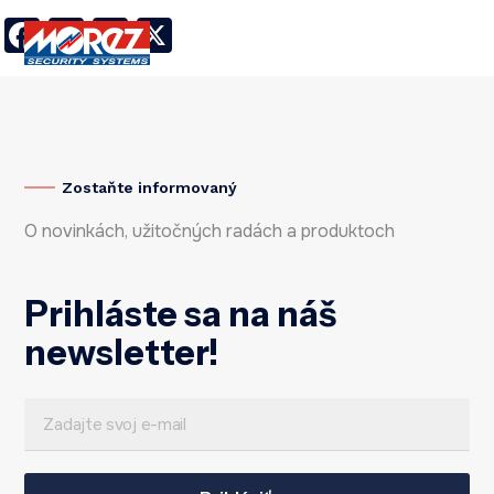
Facebook
LinkedIn
Twitter
X
Zostaňte informovaný
O novinkách, užitočných radách a produktoch
Prihláste sa na náš
newsletter!
E
E
m
m