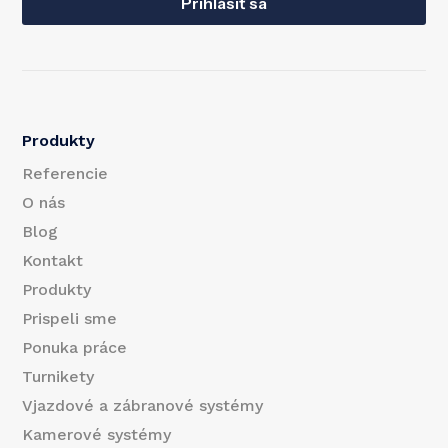
a
Prihlásiť sa
a
i
i
l
l
E
Produkty
m
Referencie
a
O nás
Blog
i
Kontakt
l
Produkty
*
Prispeli sme
Ponuka práce
Turnikety
Vjazdové a zábranové systémy
Kamerové systémy