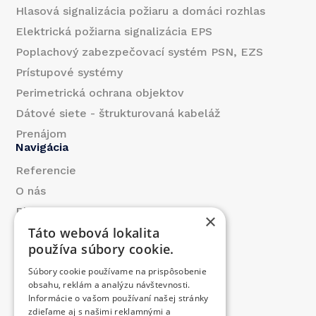
Hlasová signalizácia požiaru a domáci rozhlas
Elektrická požiarna signalizácia EPS
Poplachový zabezpečovací systém PSN, EZS
Prístupové systémy
Perimetrická ochrana objektov
Dátové siete - štrukturovaná kabeláž
Prenájom
Navigácia
Referencie
O nás
Blog
×
Táto webová lokalita
Kontakt
používa súbory cookie.
Produkty
Súbory cookie používame na prispôsobenie
Prispeli sme
obsahu, reklám a analýzu návštevnosti.
Ponuka práce
Informácie o vašom používaní našej stránky
Kontakt
zdieľame aj s našimi reklamnými a