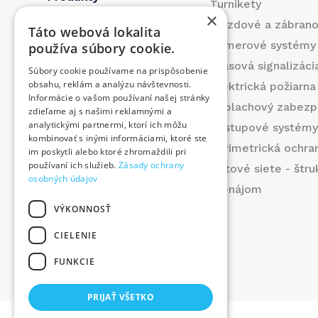
Turnikety
×
Referencie
Vjazdové a zábran
Táto webová lokalita
O nás
Kamerové systémy
používa súbory cookie.
Blog
Hlasová signalizáci
Súbory cookie používame na prispôsobenie
Kontakt
obsahu, reklám a analýzu návštevnosti.
Elektrická požiarna
Informácie o vašom používaní našej stránky
Produkty
Poplachový zabezp
zdieľame aj s našimi reklamnými a
Prispeli sme
analytickými partnermi, ktorí ich môžu
Prístupové systém
kombinovať s inými informáciami, ktoré ste
Ponuka práce
Perimetrická ochra
im poskytli alebo ktoré zhromaždili pri
používaní ich služieb.
Zásady ochrany
Dátové siete - štr
osobných údajov
Prenájom
VÝKONNOSŤ
CIELENIE
FUNKCIE
©
2026
. Všetky práva vyhradené.
PRIJAŤ VŠETKO