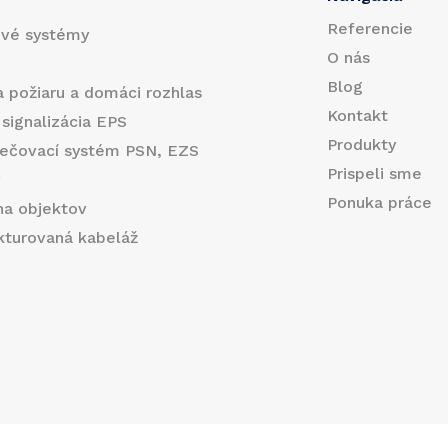
i
Referencie
ové systémy
l
O nás
*
Blog
a požiaru a domáci rozhlas
Kontakt
 signalizácia EPS
Produkty
ečovací systém PSN, EZS
Prispeli sme
y
Ponuka práce
na objektov
ukturovaná kabeláž