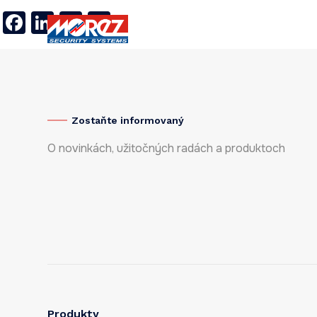
Facebook
LinkedIn
Twitter
X
Produkty
Referencie
O 
Zostaňte informovaný
O novinkách, užitočných radách a produktoch
Produkty