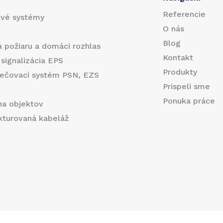
l
Referencie
ové systémy
E
O nás
m
Blog
a požiaru a domáci rozhlas
a
Kontakt
 signalizácia EPS
Produkty
ečovací systém PSN, EZS
i
Prispeli sme
y
l
Ponuka práce
na objektov
E
ukturovaná kabeláž
m
a
i
l