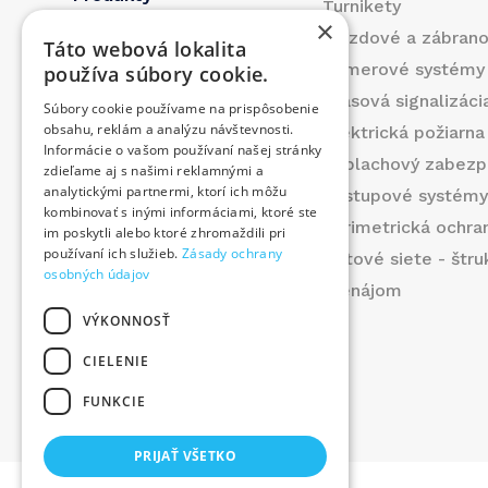
Turnikety
×
Referencie
Vjazdové a zábran
Táto webová lokalita
O nás
Kamerové systémy
používa súbory cookie.
Blog
Hlasová signalizáci
Súbory cookie používame na prispôsobenie
Kontakt
obsahu, reklám a analýzu návštevnosti.
Elektrická požiarna
Informácie o vašom používaní našej stránky
Produkty
Poplachový zabezp
zdieľame aj s našimi reklamnými a
Prispeli sme
analytickými partnermi, ktorí ich môžu
Prístupové systém
kombinovať s inými informáciami, ktoré ste
Ponuka práce
Perimetrická ochra
im poskytli alebo ktoré zhromaždili pri
používaní ich služieb.
Zásady ochrany
Dátové siete - štr
osobných údajov
Prenájom
VÝKONNOSŤ
CIELENIE
FUNKCIE
©
2026
. Všetky práva vyhradené.
PRIJAŤ VŠETKO