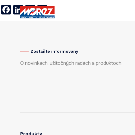
Facebook
LinkedIn
Twitter
X
Produkty
Referencie
O 
Zostaňte informovaný
O novinkách, užitočných radách a produktoch
Produkty