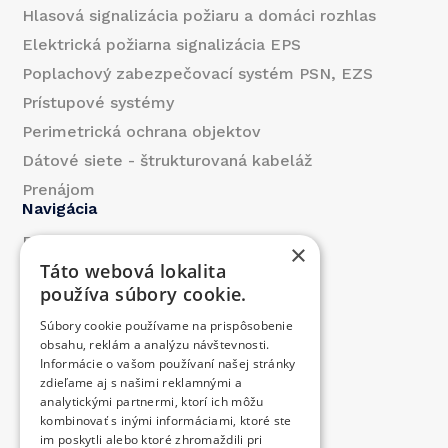
Hlasová signalizácia požiaru a domáci rozhlas
Elektrická požiarna signalizácia EPS
Poplachový zabezpečovací systém PSN, EZS
Prístupové systémy
Perimetrická ochrana objektov
Dátové siete - štrukturovaná kabeláž
Prenájom
Navigácia
Referencie
×
Táto webová lokalita
O nás
používa súbory cookie.
Blog
Súbory cookie používame na prispôsobenie
Kontakt
obsahu, reklám a analýzu návštevnosti.
Produkty
Informácie o vašom používaní našej stránky
zdieľame aj s našimi reklamnými a
Prispeli sme
analytickými partnermi, ktorí ich môžu
Ponuka práce
kombinovať s inými informáciami, ktoré ste
Kontakt
im poskytli alebo ktoré zhromaždili pri