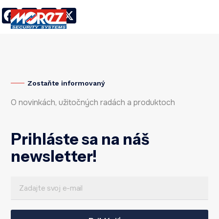
Facebook
LinkedIn
Twitter
X
Zostaňte informovaný
O novinkách, užitočných radách a produktoch
Prihláste sa na náš
newsletter!
E
E
m
m