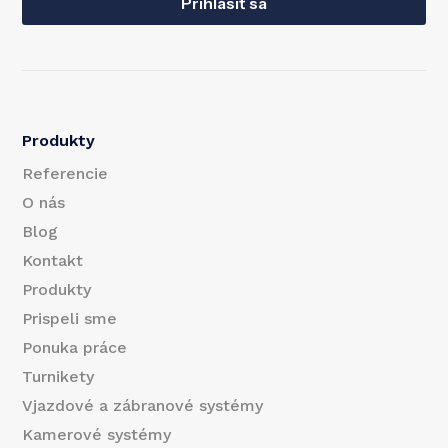
a
Prihlásiť sa
a
i
i
l
l
*
Produkty
*
Referencie
O nás
Blog
Kontakt
Produkty
Prispeli sme
Ponuka práce
Turnikety
Vjazdové a zábranové systémy
Kamerové systémy