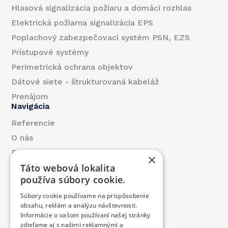
Hlasová signalizácia požiaru a domáci rozhlas
Elektrická požiarna signalizácia EPS
Poplachový zabezpečovací systém PSN, EZS
Prístupové systémy
Perimetrická ochrana objektov
Dátové siete - štrukturovaná kabeláž
Prenájom
Navigácia
Referencie
O nás
Blog
×
Táto webová lokalita
Kontakt
používa súbory cookie.
Produkty
Súbory cookie používame na prispôsobenie
Prispeli sme
obsahu, reklám a analýzu návštevnosti.
Ponuka práce
Informácie o vašom používaní našej stránky
Kontakt
zdieľame aj s našimi reklamnými a