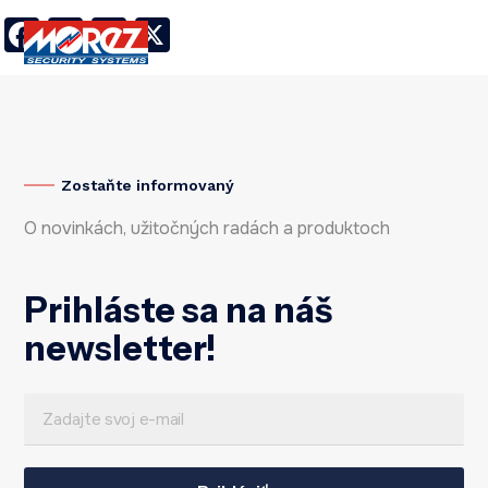
Facebook
LinkedIn
Twitter
X
Zostaňte informovaný
O novinkách, užitočných radách a produktoch
Prihláste sa na náš
newsletter!
E
E
m
m