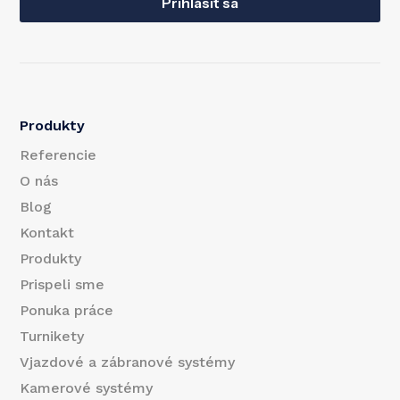
a
Prihlásiť sa
a
i
i
l
l
*
Produkty
E
Referencie
m
O nás
Blog
a
Kontakt
i
Produkty
l
Prispeli sme
Ponuka práce
Turnikety
Vjazdové a zábranové systémy
Kamerové systémy