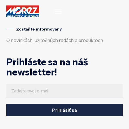
Zostaňte informovaný
O novinkách, užitočných radách a produktoch
Prihláste sa na náš
newsletter!
E
E
m
m
a
Prihlásiť sa
a
i
i