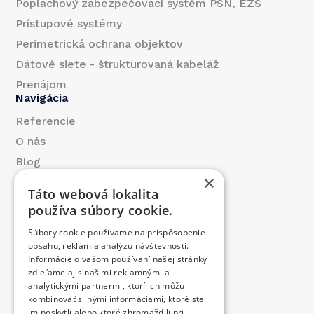
Poplachový zabezpečovací systém PSN, EZS
Prístupové systémy
Perimetrická ochrana objektov
Dátové siete - štrukturovaná kabeláž
Prenájom
Navigácia
Referencie
O nás
Blog
×
Kontakt
Táto webová lokalita
Produkty
používa súbory cookie.
Prispeli sme
Súbory cookie používame na prispôsobenie
Ponuka práce
obsahu, reklám a analýzu návštevnosti.
Kontakt
Informácie o vašom používaní našej stránky
zdieľame aj s našimi reklamnými a
+421 376 557 411
analytickými partnermi, ktorí ich môžu
kombinovať s inými informáciami, ktoré ste
im poskytli alebo ktoré zhromaždili pri