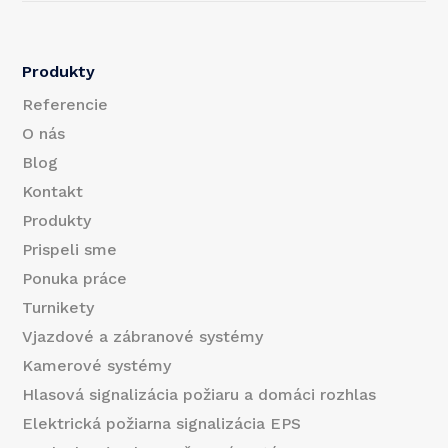
l
l
E
Produkty
m
Referencie
a
O nás
Blog
i
Kontakt
l
Produkty
E
Prispeli sme
m
Ponuka práce
Turnikety
a
Vjazdové a zábranové systémy
i
Kamerové systémy
l
Hlasová signalizácia požiaru a domáci rozhlas
Elektrická požiarna signalizácia EPS