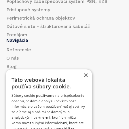
Poplachový zabezpečovací systém PSN, EZS
Prístupové systémy
Perimetrická ochrana objektov
Dátové siete - štrukturovaná kabeláž
Prenájom
Navigácia
Referencie
O nás
Blog
×
Kontakt
Táto webová lokalita
Produkty
používa súbory cookie.
Prispeli sme
Súbory cookie používame na prispôsobenie
Ponuka práce
obsahu, reklám a analýzu návštevnosti.
Kontakt
Informácie o vašom používaní našej stránky
zdieľame aj s našimi reklamnými a
+421 376 557 411
analytickými partnermi, ktorí ich môžu
kombinovať s inými informáciami, ktoré ste
im poskytli alebo ktoré zhromaždili pri