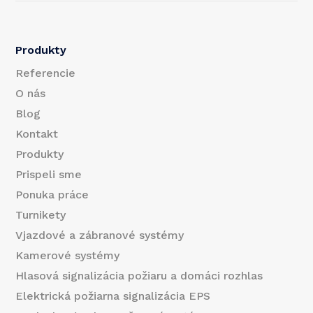
l
a
i
Produkty
l
Referencie
O nás
Blog
Kontakt
Produkty
Prispeli sme
Ponuka práce
Turnikety
Vjazdové a zábranové systémy
Kamerové systémy
Hlasová signalizácia požiaru a domáci rozhlas
Elektrická požiarna signalizácia EPS