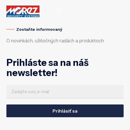
Zostaňte informovaný
O novinkách, užitočných radách a produktoch
Prihláste sa na náš
newsletter!
E
*
m
*
a
Prihlásiť sa
E
i
m