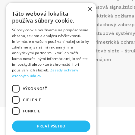
Blog
×
Hlasová signalizáci
Táto webová lokalita
Kontakt
Elektrická požiarna
používa súbory cookie.
Produkty
Poplachový zabezp
Súbory cookie používame na prispôsobenie
Prispeli sme
Prístupové systém
obsahu, reklám a analýzu návštevnosti.
Ponuka práce
Informácie o vašom používaní našej stránky
Perimetrická ochra
zdieľame aj s našimi reklamnými a
Dátové siete - štr
analytickými partnermi, ktorí ich môžu
kombinovať s inými informáciami, ktoré ste
Prenájom
im poskytli alebo ktoré zhromaždili pri
používaní ich služieb.
Zásady ochrany
osobných údajov
VÝKONNOSŤ
©
2026
. Všetky práva vyhradené.
CIELENIE
FUNKCIE
PRIJAŤ VŠETKO