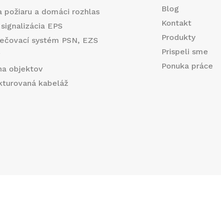
m
Blog
a požiaru a domáci rozhlas
a
Kontakt
 signalizácia EPS
Produkty
ečovací systém PSN, EZS
i
Prispeli sme
y
l
Ponuka práce
na objektov
E
ukturovaná kabeláž
m
a
i
l