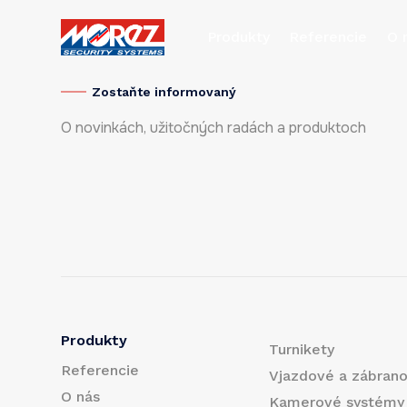
Produkty
Referencie
O 
Zostaňte informovaný
O novinkách, užitočných radách a produktoch
Produkty
Turnikety
Referencie
Vjazdové a zábran
O nás
Kamerové systémy