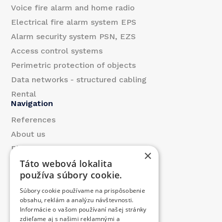
Voice fire alarm and home radio
Electrical fire alarm system EPS
Alarm security system PSN, EZS
Access control systems
Perimetric protection of objects
Data networks - structured cabling
Rental
Navigation
References
About us
Blog
×
Táto webová lokalita
Contact
používa súbory cookie.
Products
Súbory cookie používame na prispôsobenie
We contributed
obsahu, reklám a analýzu návštevnosti.
Job offer
Informácie o vašom používaní našej stránky
Contact
zdieľame aj s našimi reklamnými a