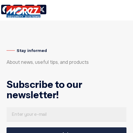
Facebook
LinkedIn
Twitter
X
Stay informed
About news, useful tips, and products
Subscribe to our
newsletter!
E
E
m
m