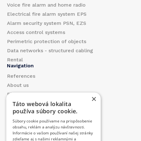
Voice fire alarm and home radio
Electrical fire alarm system EPS
Alarm security system PSN, EZS
Access control systems
Perimetric protection of objects
Data networks - structured cabling
Rental
Navigation
References
About us
Blog
×
Táto webová lokalita
Contact
používa súbory cookie.
Products
Súbory cookie používame na prispôsobenie
We contributed
obsahu, reklám a analýzu návštevnosti.
Job offer
Informácie o vašom používaní našej stránky
Contact
zdieľame aj s našimi reklamnými a