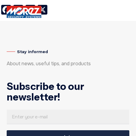
Facebook
LinkedIn
Twitter
X
Stay informed
About news, useful tips, and products
Subscribe to our
newsletter!
E
E
m
m