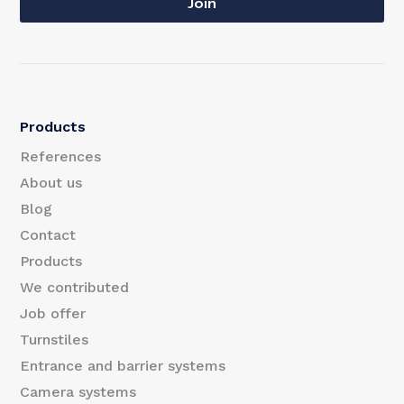
a
Join
a
i
i
l
l
*
Products
E
References
m
About us
Blog
a
Contact
i
Products
l
We contributed
Job offer
Turnstiles
Entrance and barrier systems
Camera systems