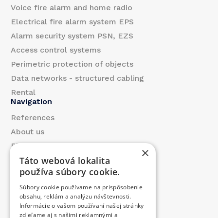
Voice fire alarm and home radio
Electrical fire alarm system EPS
Alarm security system PSN, EZS
Access control systems
Perimetric protection of objects
Data networks - structured cabling
Rental
Navigation
References
About us
Blog
×
Táto webová lokalita
Contact
používa súbory cookie.
Products
Súbory cookie používame na prispôsobenie
We contributed
obsahu, reklám a analýzu návštevnosti.
Job offer
Informácie o vašom používaní našej stránky
Contact
zdieľame aj s našimi reklamnými a