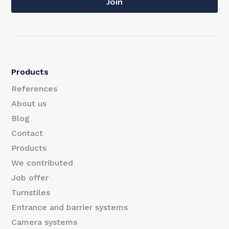
a
Join
m
i
a
l
i
l
Products
E
References
m
About us
Blog
a
Contact
i
Products
l
We contributed
Job offer
Turnstiles
Entrance and barrier systems
Camera systems