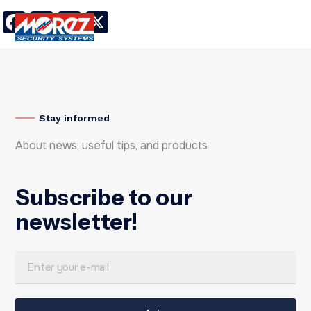
Facebook
LinkedIn
Twitter
X
Stay informed
About news, useful tips, and products
Subscribe to our
newsletter!
E
*
m
E