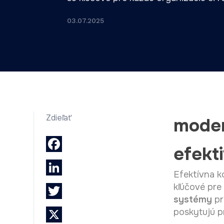
03.07.2025
Zdieľať
mode
Facebook
efekti
LinkedIn
Efektívna k
Twitter
kľúčové pre
systémy
pr
X
poskytujú p