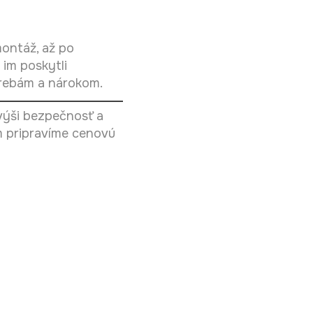
ontáž, až po
 im poskytli
trebám a nárokom.
výši bezpečnosť a
m pripravíme cenovú