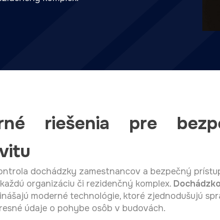
rné riešenia pre bez
vitu
ontrola dochádzky zamestnancov a bezpečný prístup
 každú organizáciu či rezidenčný komplex.
Dochádzko
inášajú moderné technológie, ktoré zjednodušujú spr
resné údaje o pohybe osôb v budovách.