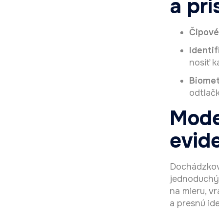
a pr
Čipové
Identif
nosiť k
Biomet
odtlač
Mode
evid
Dochádzkov
jednoduchý 
na mieru, v
a presnú id