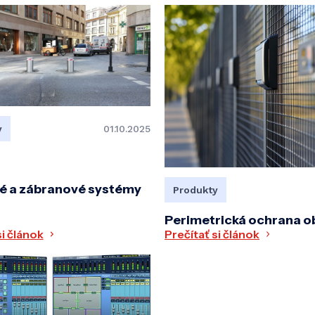
y
01.10.2025
é a zábranové systémy
Produkty
Perimetrická ochrana o
Prečítať si článok
si článok