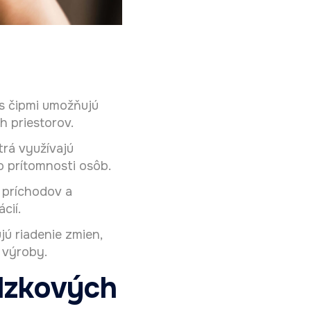
s čipmi umožňujú
 priestorov.
rá využívajú
o prítomnosti osôb.
 príchodov a
cií.
ú riadenie zmien,
 výroby.
dzkových