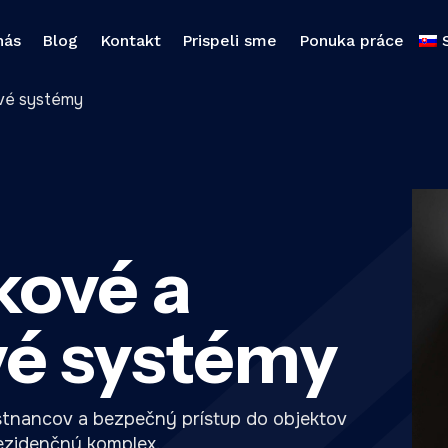
nás
Blog
Kontakt
Prispeli sme
Ponuka práce
vé systémy
ové a
vé systémy
tnancov a bezpečný prístup do objektov
rezidenčný komplex.