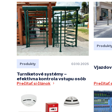
Produkt
Produkty
03.10.2025
Vjazdov
Turniketové systémy –
efektívna kontrola vstupu osôb
Prečítať si článok
Prečítať 