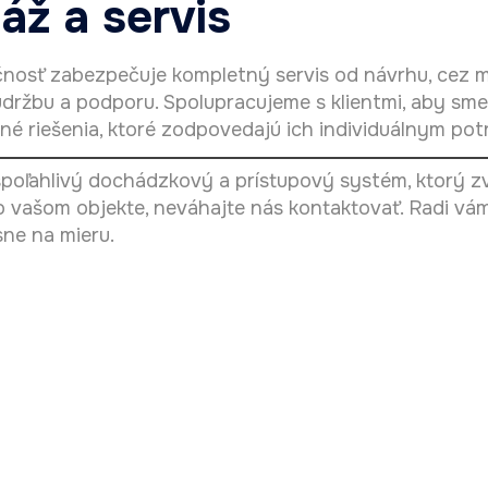
áž a servis
nosť zabezpečuje kompletný servis od návrhu, cez m
údržbu a podporu. Spolupracujeme s klientmi, aby sme
é riešenia, ktoré zodpovedajú ich individuálnym po
spoľahlivý dochádzkový a prístupový systém, ktorý z
vo vašom objekte, neváhajte nás kontaktovať. Radi vá
ne na mieru.