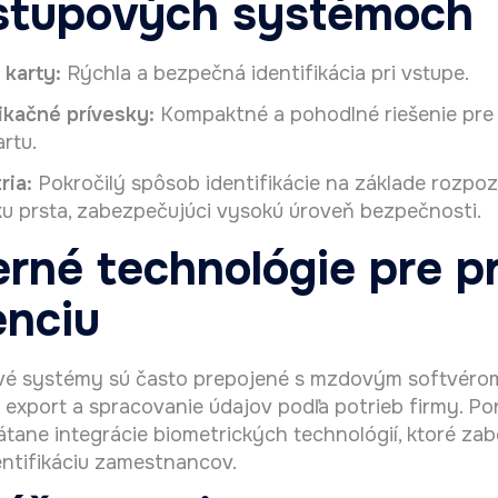
ístupových systémoch
 karty:
Rýchla a bezpečná identifikácia pri vstupe.
ikačné prívesky:
Kompaktné a pohodlné riešenie pre 
artu.
ria:
Pokročilý spôsob identifikácie na základe rozpoz
ku prsta, zabezpečujúci vysokú úroveň bezpečnosti.
rné technológie pre p
enciu
é systémy sú často prepojené s mzdovým softvérom
export a spracovanie údajov podľa potrieb firmy. Po
rátane integrácie biometrických technológií, ktoré za
entifikáciu zamestnancov.