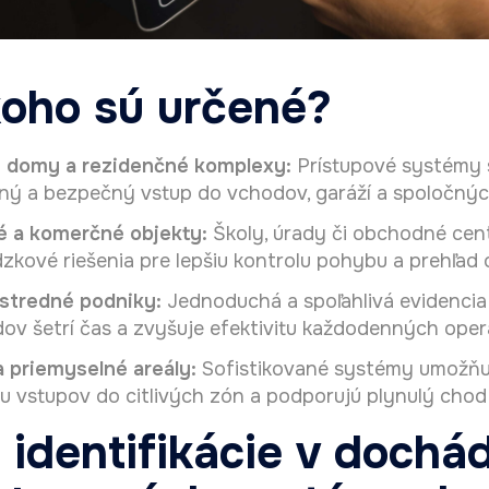
koho sú určené?
 domy a rezidenčné komplexy:
Prístupové systémy 
ný a bezpečný vstup do vchodov, garáží a spoločných
é a komerčné objekty:
Školy, úrady či obchodné cent
kové riešenia pre lepšiu kontrolu pohybu a prehľad 
 stredné podniky:
Jednoduchá a spoľahlivá evidencia
v šetrí čas a zvyšuje efektivitu každodenných operá
a priemyselné areály:
Sofistikované systémy umožňuj
u vstupov do citlivých zón a podporujú plynulý chod
 identifikácie v dochá