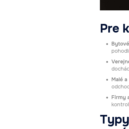
Pre 
Bytové
pohodl
Verejn
dochádz
Malé a
odchodo
Firmy 
kontrol
Typy