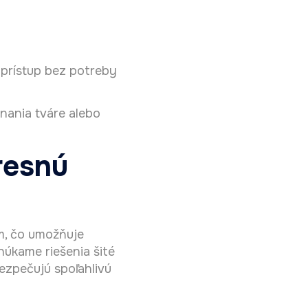
prístup bez potreby
nania tváre alebo
resnú
, čo umožňuje
núkame riešenia šité
bezpečujú spoľahlivú