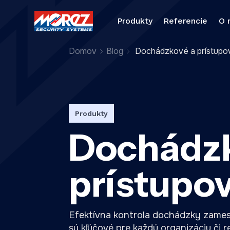
Produkty
Referencie
O 
Domov
Blog
Dochádzkové a prístupo
Produkty
Dochádzk
prístupo
Efektívna kontrola dochádzky zames
sú kľúčové pre každú organizáciu či 