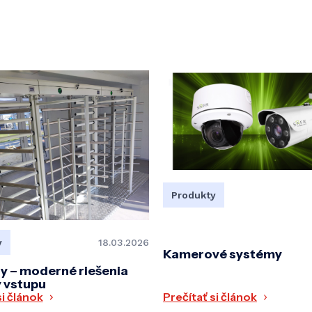
Produkty
y
18.03.2026
Kamerové systémy
ty – moderné riešenia
y vstupu
Prečítať si článok
si článok