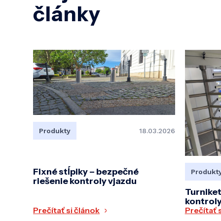
články
Produkty
18.03.2026
Fixné stĺpiky – bezpečné
Produkt
riešenie kontroly vjazdu
Turnike
kontrol
Prečítať si článok
Prečítať 