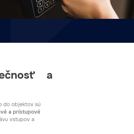
pečnosť a
 do objektov sú
vé a prístupové
ávu vstupov a