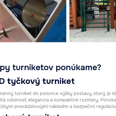
ypy turniketov ponúkame?
D tyčkový turniket
menný turniket do polovice výšky postavy, ktorý je id
žitá odolnosť, elegancia a kompaktné rozmery. Ponúk
nízkymi prevádzkovými nákladmi a bezpečnú reguláciu