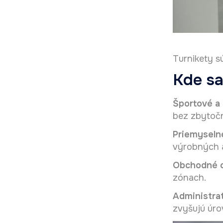
Turnikety sú
Kde sa
Športové a 
bez zbytočn
Priemyseln
výrobných a
Obchodné c
zónach.
Administra
zvyšujú úro