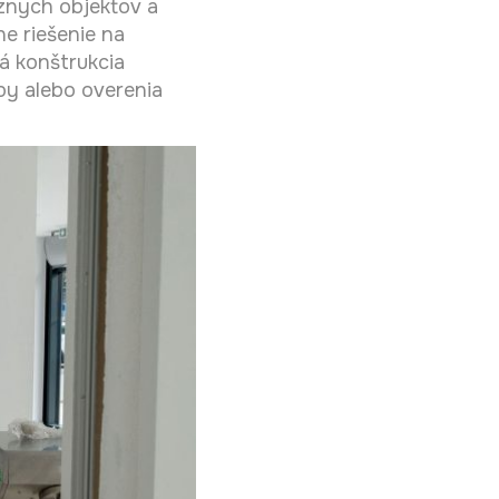
znych objektov a
e riešenie na
á konštrukcia
y alebo overenia