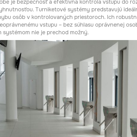
obe je bezpečnosť a efektívna kontrola vstupu do rô
yhnutnosťou. Turniketové systémy predstavujú ideáln
hybu osôb v kontrolovaných priestoroch. Ich robustn
eoprávnenému vstupu – bez súhlasu oprávnenej osob
m systémom nie je prechod možný.