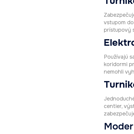
Turnik
Zabezpečuje
vstupom do
prístupový 
Elektr
Používajú s
koridormi p
nemohli vy
Turnik
Jednoduché 
centier, vý
zabezpečuje
Modern