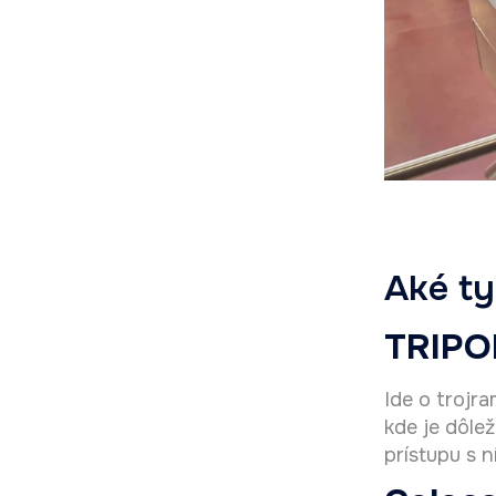
Aké t
TRIPO
Ide o trojra
kde je dôle
prístupu s 