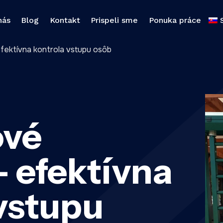
nás
Blog
Kontakt
Prispeli sme
Ponuka práce
fektívna kontrola vstupu osôb
ové
 efektívna
vstupu