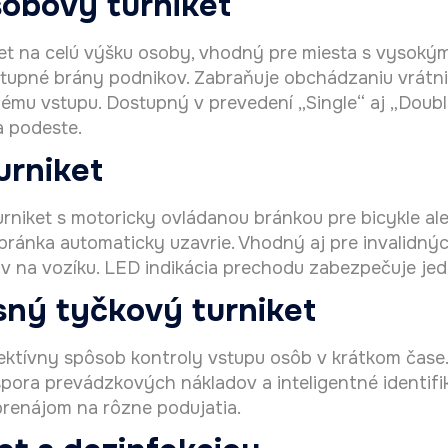
obový turniket
ket na celú výšku osoby, vhodný pre miesta s vysok
stupné brány podnikov. Zabraňuje obchádzaniu vrátni
mu vstupu. Dostupný v prevedení „Single“ aj „Doubl
a podeste.
urniket
urniket s motoricky ovládanou bránkou pre bicykle al
 bránka automaticky uzavrie. Vhodný aj pre invalidn
v na vozíku. LED indikácia prechodu zabezpečuje jed
ný tyčkový turniket
ektívny spôsob kontroly vstupu osôb v krátkom čase
 úspora prevádzkových nákladov a inteligentné identif
prenájom na rôzne podujatia.