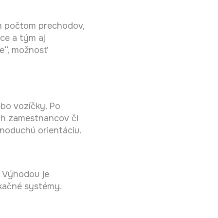
ým počtom prechodov,
ce a tým aj
e“, možnosť
ebo vozíčky. Po
ých zamestnancov či
noduchú orientáciu.
. Výhodou je
ikačné systémy.