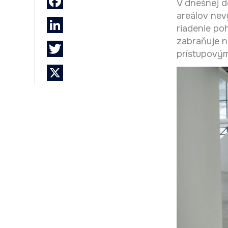
Facebook
V dnešnej d
areálov nev
LinkedIn
riadenie po
zabraňuje n
Twitter
prístupový
X