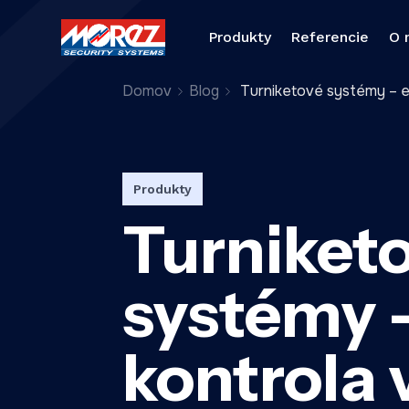
Produkty
Referencie
O 
Domov
Blog
Turniketové systémy – e
Produkty
Turniket
systémy –
kontrola 