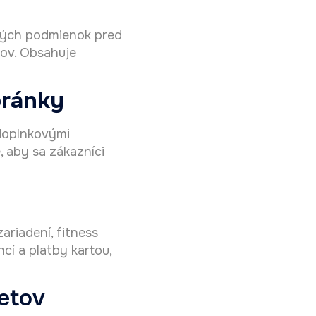
ckých podmienok pred
ov. Obsahuje
bránky
 doplnkovými
, aby sa zákazníci
riadení, fitness
cí a platby kartou,
ketov