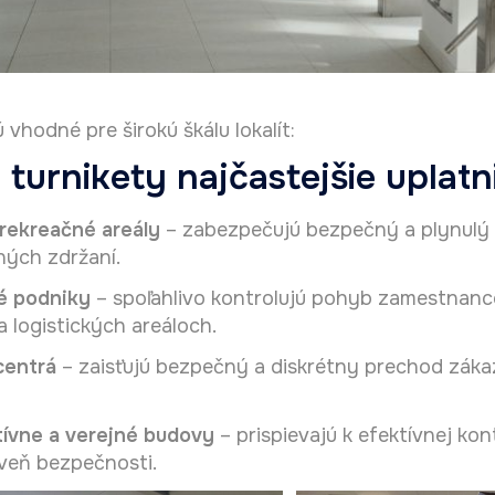
 vhodné pre širokú škálu lokalít:
 turnikety najčastejšie uplatn
rekreačné areály
– zabezpečujú bezpečný a plynulý 
ých zdržaní.
é podniky
– spoľahlivo kontrolujú pohyb zamestnanc
 logistických areáloch.
entrá
– zaisťujú bezpečný a diskrétny prechod zák
tívne a verejné budovy
– prispievajú k efektívnej kon
veň bezpečnosti.