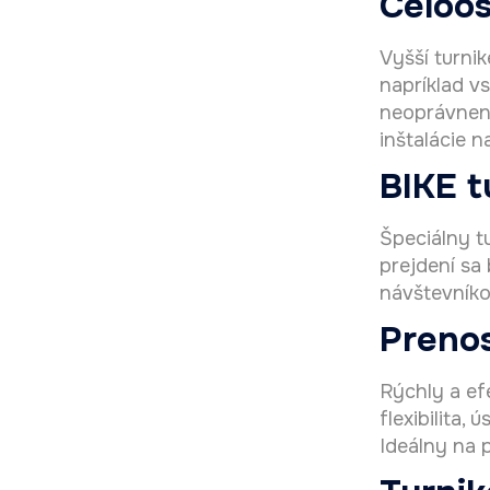
Celoos
Vyšší turni
napríklad v
neoprávnené
inštalácie n
BIKE t
Špeciálny t
prejdení sa
návštevníko
Prenos
Rýchly a ef
flexibilita,
Ideálny na 