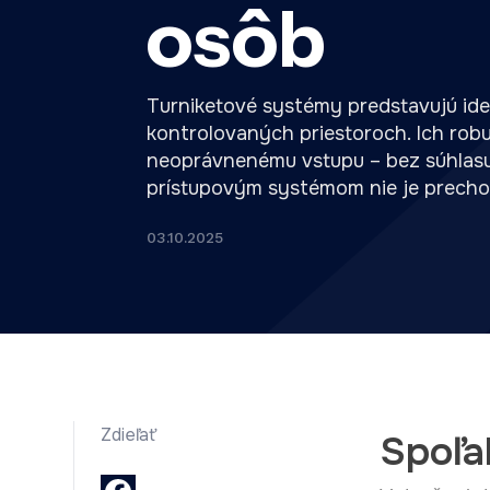
osôb
Turniketové systémy predstavujú ide
kontrolovaných priestoroch. Ich rob
neoprávnenému vstupu – bez súhlasu
prístupovým systémom nie je prech
03.10.2025
Zdieľať
Spoľa