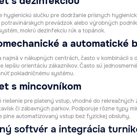
et s dezinfekciou
 hygienickú slučku pre dodržanie prísnych hygieni
 potravinárskych prevádzok alebo výrobných podnik
systém, mokrú dezinfekciu rúk a topánok.
omechanické a automatické 
a najmä v nákupných centrách, často v kombinácii s
re lepšiu orientáciu zákazníkov. Často sú jednosmerné
hnúť pokladničnému systému.
et s mincovníkom
riešenie pre platený vstup, vhodné do rekreačných za
stavísk či zábavných parkov. Podporuje rôzne typy min
 plne automatizovaný vstup bez fyzickej obsluhy.
ý softvér a integrácia turni