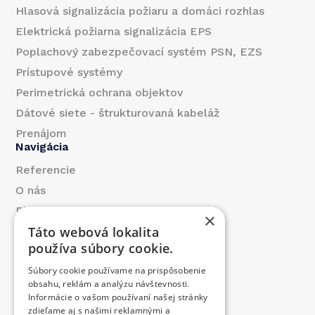
Hlasová signalizácia požiaru a domáci rozhlas
Elektrická požiarna signalizácia EPS
Poplachový zabezpečovací systém PSN, EZS
Prístupové systémy
Perimetrická ochrana objektov
Dátové siete - štrukturovaná kabeláž
Prenájom
Navigácia
Referencie
O nás
Blog
×
Táto webová lokalita
Kontakt
používa súbory cookie.
Produkty
Súbory cookie používame na prispôsobenie
Prispeli sme
obsahu, reklám a analýzu návštevnosti.
Ponuka práce
Informácie o vašom používaní našej stránky
Kontakt
zdieľame aj s našimi reklamnými a