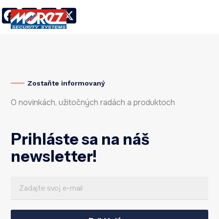
Facebook
LinkedIn
Twitter
X
Zostaňte informovaný
O novinkách, užitočných radách a produktoch
Prihláste sa na náš
newsletter!
E
*
m
E