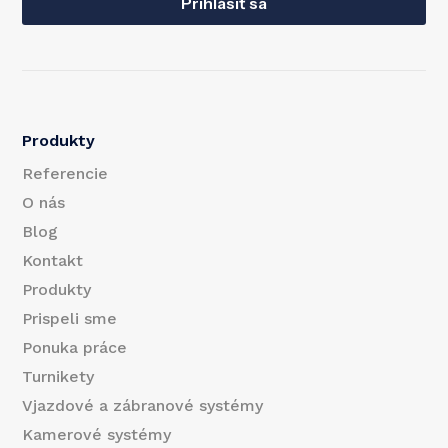
a
Prihlásiť sa
m
i
a
l
i
l
Produkty
E
Referencie
m
O nás
Blog
a
Kontakt
i
Produkty
l
Prispeli sme
Ponuka práce
Turnikety
Vjazdové a zábranové systémy
Kamerové systémy