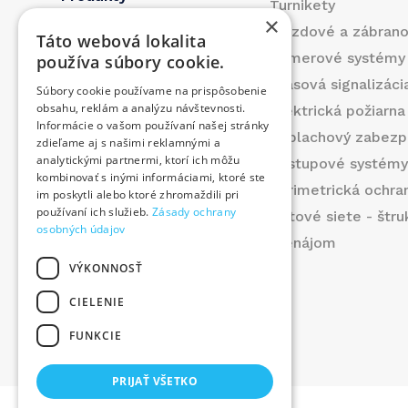
Turnikety
×
Referencie
Vjazdové a zábran
Táto webová lokalita
O nás
Kamerové systémy
používa súbory cookie.
Blog
Hlasová signalizáci
Súbory cookie používame na prispôsobenie
Kontakt
obsahu, reklám a analýzu návštevnosti.
Elektrická požiarna
Informácie o vašom používaní našej stránky
Produkty
Poplachový zabezp
zdieľame aj s našimi reklamnými a
Prispeli sme
analytickými partnermi, ktorí ich môžu
Prístupové systém
kombinovať s inými informáciami, ktoré ste
Ponuka práce
Perimetrická ochra
im poskytli alebo ktoré zhromaždili pri
používaní ich služieb.
Zásady ochrany
Dátové siete - štr
osobných údajov
Prenájom
VÝKONNOSŤ
CIELENIE
FUNKCIE
©
2026
. Všetky práva vyhradené.
PRIJAŤ VŠETKO