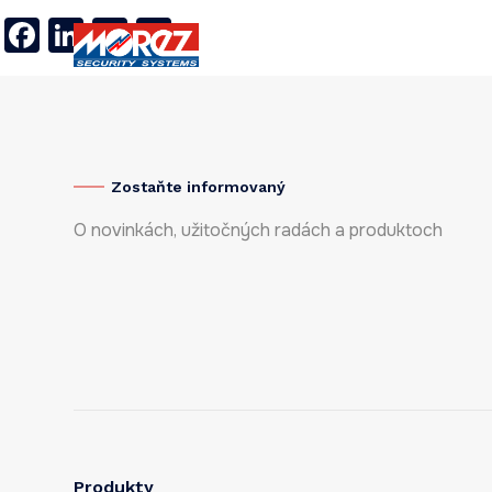
Facebook
LinkedIn
Twitter
X
Produkty
Referencie
O 
Zostaňte informovaný
O novinkách, užitočných radách a produktoch
Produkty