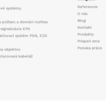
a
Referencie
ové systémy
i
O nás
l
Blog
a požiaru a domáci rozhlas
Kontakt
 signalizácia EPS
Produkty
ečovací systém PSN, EZS
Prispeli sme
y
Ponuka práce
na objektov
ukturovaná kabeláž